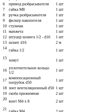
6
привод разбрасывателя
1 шт
7
гайка М8
1 шт
8
ручка разбрасывателя
1 шт
9
фильтр накопителя
1 шт
10
стульчак
1 шт
11
манжета
1 шт
12
штуцер шланга 1/2 - d16
1 шт
13
шланг d16
2 м
14
гайка 1/2
1 шт
15
хомут
1 шт
уплотнительное кольцо
16
1 шт
1/2
компенсационный
17
1 шт
патрубок d50
18
зонт вентиляционный d50
1 шт
19
скоба прижимная
2 шт
20
винт М4 х 8
2 шт
21
гайка М4
2 шт