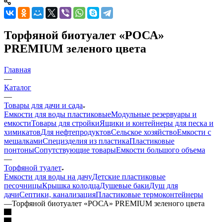
Торфяной биотуалет «РОСА»
PREMIUM зеленого цвета
Главная
—
Каталог
—
Товары для дачи и сада
Емкости для воды пластиковые
Модульные резервуары и
емкости
Товары для стройки
Ящики и контейнеры для песка и
химикатов
Для нефтепродуктов
Сельское хозяйство
Емкости с
мешалками
Специзделия из пластика
Пластиковые
понтоны
Сопутствующие товары
Емкости большого объема
—
Торфяной туалет
Емкости для воды на дачу
Детские пластиковые
песочницы
Крышка колодца
Душевые баки
Душ для
дачи
Септики, канализация
Пластиковые термоконтейнеры
—
Торфяной биотуалет «РОСА» PREMIUM зеленого цвета