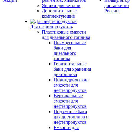
Акции
реагентов, химикатов
Калькулятор
Ящики для ветоши
доставки по
Дополнительные
России
комплектующие
Для нефтепродуктов
Пластиковые емкости
для дизельного топлива
Прямоугольные
баки для
дизельного
топлива
Горизонтальные
баки для хранения
дизтоплива
Цилиндрические
емкости для
нефтепродуктов
Вертикальные
емкости для
нефтепродуктов
Подземные баки
для дизтоплива и
нефтепродуктов
Емкости для