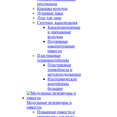
песочницы
Крышка колодца
Душевые баки
Душ для дачи
Септики, канализация
Канализационные
и дренажные
колодцы
Подземные
накопительные
емкости
Пластиковые
термоконтейнеры
Пластиковые
термобоксы и
автохолодильники
Изотермические
контейнеры
большие
Модульные резервуары и
емкости
Пожарные емкости и
резервуары для воды