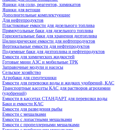
Ящики для соли, реагентов, химикатов
Ящики для ветоши
Дополнительные комплектующие
Для нефтепродуктов
Пластиковые емкости для дизельного топлива
Прямоугольные баки для дизельного топлива
Горизонтальные баки для хранения дизтоплива
Цилиндрические емкости для нефтепродуктов
Вертикальные емкости для нефтепродуктов
Подземные баки для дизтоплива и нефтепродуктов
Емкости для химических жидкостей
Готовые мини АЗС и мобильные ТРК
Заправочные модули и насосы
Сельское хозяйство
Агробаки для спецтехники
Емкости для перевозки воды и жидких удобрений, КАС
Транспортные кассеты КАС для растворов агрохимии
(удобрений)
Емкости в кассетах СТАНДАРТ для перевозки воды
Баки и емкости КАС
Емкости для разведения рыбы
Емкости с мешалками
Емкости с лопастными мешалками
Емкости с пропеллерными мешалками
Емкости с турбинными мешалками