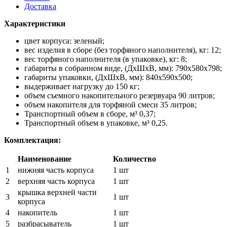
Доставка
Характеристики
цвет корпуса: зеленый;
вес изделия в сборе (без торфяного наполнителя), кг: 12;
вес торфяного наполнителя (в упаковке), кг: 8;
габариты в собранном виде, (ДхШхВ, мм): 790х580х798;
габариты упаковки, (ДхШхВ, мм): 840х590х500;
выдерживает нагрузку до 150 кг;
объем съемного накопительного резервуара 90 литров;
объем накопителя для торфяной смеси 35 литров;
Транспортный объем в сборе, м³ 0,37;
Транспортный объем в упаковке, м³ 0,25.
Комплектация:
Наименование
Количество
1
нижняя часть корпуса
1 шт
2
верхняя часть корпуса
1 шт
крышка верхней части
3
1 шт
корпуса
4
накопитель
1 шт
5
разбрасыватель
1 шт