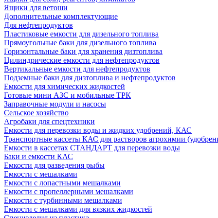
Ящики для ветоши
Дополнительные комплектующие
Для нефтепродуктов
Пластиковые емкости для дизельного топлива
Прямоугольные баки для дизельного топлива
Горизонтальные баки для хранения дизтоплива
Цилиндрические емкости для нефтепродуктов
Вертикальные емкости для нефтепродуктов
Подземные баки для дизтоплива и нефтепродуктов
Емкости для химических жидкостей
Готовые мини АЗС и мобильные ТРК
Заправочные модули и насосы
Сельское хозяйство
Агробаки для спецтехники
Емкости для перевозки воды и жидких удобрений, КАС
Транспортные кассеты КАС для растворов агрохимии (удобрен
Емкости в кассетах СТАНДАРТ для перевозки воды
Баки и емкости КАС
Емкости для разведения рыбы
Емкости с мешалками
Емкости с лопастными мешалками
Емкости с пропеллерными мешалками
Емкости с турбинными мешалками
Емкости с мешалками для вязких жидкостей
Специзделия из пластика