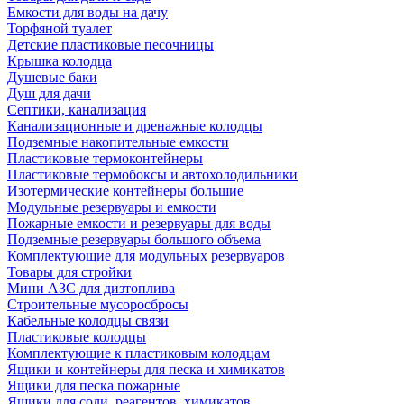
Емкости для воды на дачу
Торфяной туалет
Детские пластиковые песочницы
Крышка колодца
Душевые баки
Душ для дачи
Септики, канализация
Канализационные и дренажные колодцы
Подземные накопительные емкости
Пластиковые термоконтейнеры
Пластиковые термобоксы и автохолодильники
Изотермические контейнеры большие
Модульные резервуары и емкости
Пожарные емкости и резервуары для воды
Подземные резервуары большого объема
Комплектующие для модульных резервуаров
Товары для стройки
Мини АЗС для дизтоплива
Строительные мусоросбросы
Кабельные колодцы связи
Пластиковые колодцы
Комплектующие к пластиковым колодцам
Ящики и контейнеры для песка и химикатов
Ящики для песка пожарные
Ящики для соли, реагентов, химикатов