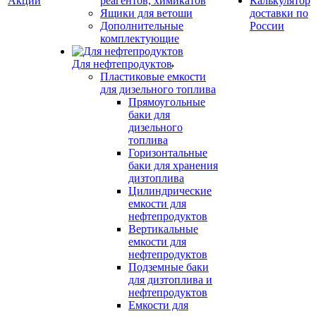
Акции
реагентов, химикатов
Калькулятор
Ящики для ветоши
доставки по
Дополнительные
России
комплектующие
Для нефтепродуктов
Пластиковые емкости
для дизельного топлива
Прямоугольные
баки для
дизельного
топлива
Горизонтальные
баки для хранения
дизтоплива
Цилиндрические
емкости для
нефтепродуктов
Вертикальные
емкости для
нефтепродуктов
Подземные баки
для дизтоплива и
нефтепродуктов
Емкости для