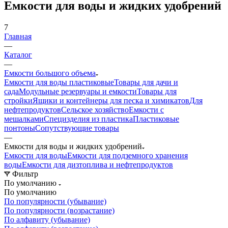
Емкости для воды и жидких удобрений
7
Главная
—
Каталог
—
Емкости большого объема
Емкости для воды пластиковые
Товары для дачи и
сада
Модульные резервуары и емкости
Товары для
стройки
Ящики и контейнеры для песка и химикатов
Для
нефтепродуктов
Сельское хозяйство
Емкости с
мешалками
Специзделия из пластика
Пластиковые
понтоны
Сопутствующие товары
—
Емкости для воды и жидких удобрений
Емкости для воды
Емкости для подземного хранения
воды
Емкости для дизтоплива и нефтепродуктов
Фильтр
По умолчанию
По умолчанию
По популярности (убывание)
По популярности (возрастание)
По алфавиту (убывание)