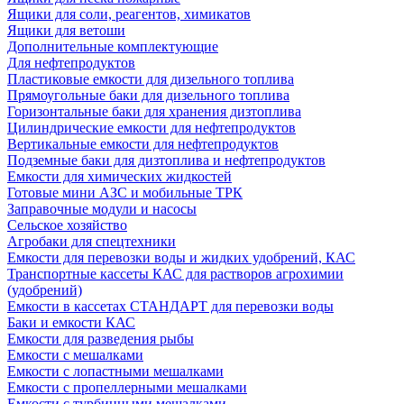
Ящики для соли, реагентов, химикатов
Ящики для ветоши
Дополнительные комплектующие
Для нефтепродуктов
Пластиковые емкости для дизельного топлива
Прямоугольные баки для дизельного топлива
Горизонтальные баки для хранения дизтоплива
Цилиндрические емкости для нефтепродуктов
Вертикальные емкости для нефтепродуктов
Подземные баки для дизтоплива и нефтепродуктов
Емкости для химических жидкостей
Готовые мини АЗС и мобильные ТРК
Заправочные модули и насосы
Сельское хозяйство
Агробаки для спецтехники
Емкости для перевозки воды и жидких удобрений, КАС
Транспортные кассеты КАС для растворов агрохимии
(удобрений)
Емкости в кассетах СТАНДАРТ для перевозки воды
Баки и емкости КАС
Емкости для разведения рыбы
Емкости с мешалками
Емкости с лопастными мешалками
Емкости с пропеллерными мешалками
Емкости с турбинными мешалками