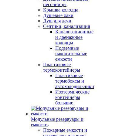
песочницы
Крышка колодца
Душевые баки
Душ для дачи
Септики, канализация
Канализационные
и дренажные
колодцы
Подземные
накопительные
емкости
Пластиковые
термоконтейнеры
Пластиковые
термобоксы и
автохолодильники
Изотермические
контейнеры
большие
Модульные резервуары и
емкости
Пожарные емкости и
резервуары для воды