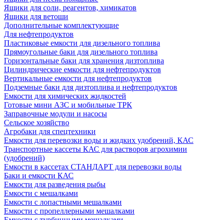
Ящики для соли, реагентов, химикатов
Ящики для ветоши
Дополнительные комплектующие
Для нефтепродуктов
Пластиковые емкости для дизельного топлива
Прямоугольные баки для дизельного топлива
Горизонтальные баки для хранения дизтоплива
Цилиндрические емкости для нефтепродуктов
Вертикальные емкости для нефтепродуктов
Подземные баки для дизтоплива и нефтепродуктов
Емкости для химических жидкостей
Готовые мини АЗС и мобильные ТРК
Заправочные модули и насосы
Сельское хозяйство
Агробаки для спецтехники
Емкости для перевозки воды и жидких удобрений, КАС
Транспортные кассеты КАС для растворов агрохимии
(удобрений)
Емкости в кассетах СТАНДАРТ для перевозки воды
Баки и емкости КАС
Емкости для разведения рыбы
Емкости с мешалками
Емкости с лопастными мешалками
Емкости с пропеллерными мешалками
Емкости с турбинными мешалками