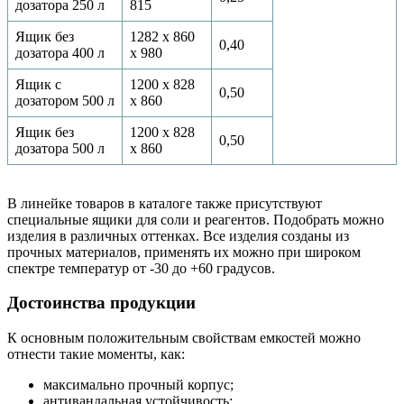
дозатора 250 л
815
Ящик без
1282 х 860
0,40
дозатора 400 л
х 980
Ящик с
1200 х 828
0,50
дозатором 500 л
х 860
Ящик без
1200 х 828
0,50
дозатора 500 л
х 860
В линейке товаров в каталоге также присутствуют
специальные ящики для соли и реагентов. Подобрать можно
изделия в различных оттенках. Все изделия созданы из
прочных материалов, применять их можно при широком
спектре температур от -30 до +60 градусов.
Достоинства продукции
К основным положительным свойствам емкостей можно
отнести такие моменты, как:
максимально прочный корпус;
антивандальная устойчивость;