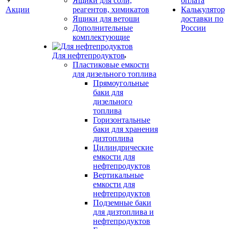
Ящики для соли,
оплата
Акции
реагентов, химикатов
Калькулятор
Ящики для ветоши
доставки по
Дополнительные
России
комплектующие
Для нефтепродуктов
Пластиковые емкости
для дизельного топлива
Прямоугольные
баки для
дизельного
топлива
Горизонтальные
баки для хранения
дизтоплива
Цилиндрические
емкости для
нефтепродуктов
Вертикальные
емкости для
нефтепродуктов
Подземные баки
для дизтоплива и
нефтепродуктов