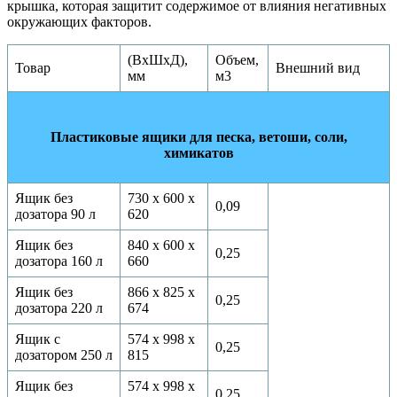
крышка, которая защитит содержимое от влияния негативных
окружающих факторов.
(ВхШхД),
Объем,
Товар
Внешний вид
мм
м3
Пластиковые ящики для песка, ветоши, соли,
химикатов
Ящик без
730 х 600 х
0,09
дозатора 90 л
620
Ящик без
840 х 600 х
0,25
дозатора 160 л
660
Ящик без
866 х 825 х
0,25
дозатора 220 л
674
Ящик с
574 х 998 х
0,25
дозатором 250 л
815
Ящик без
574 х 998 х
0,25