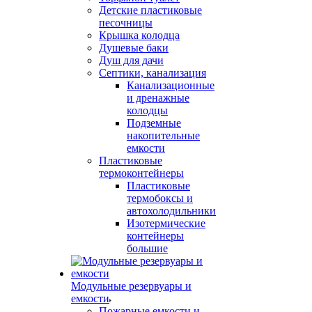
Детские пластиковые
песочницы
Крышка колодца
Душевые баки
Душ для дачи
Септики, канализация
Канализационные
и дренажные
колодцы
Подземные
накопительные
емкости
Пластиковые
термоконтейнеры
Пластиковые
термобоксы и
автохолодильники
Изотермические
контейнеры
большие
Модульные резервуары и
емкости
Пожарные емкости и