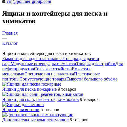
vrn@polimer-group.com
Ящики и контейнеры для песка и
химикатов
Главная
—
Каталог
—
Ящики и контейнеры для песка и химикатов
Емкости для воды пластиковые
Товары для дачи и
сада
Модульные резервуары и емкости
Товары для стройки
Для
нефтепродуктов
Сельское хозяйство
Емкости с
мешалками
Специзделия из пластика
Пластиковые
понтоны
Сопутствующие товары
Емкости большого объема
Ящики для песка пожарные
9 товаров
Ящики для соли, реагентов, химикатов
9 товаров
Ящики для ветоши
5 товаров
Дополнительные комплектующие
5 товаров