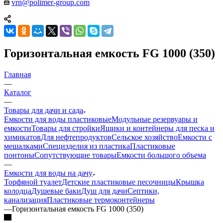
vrn@polimer-group.com
Горизонтальная емкость FG 1000 (350)
Главная
—
Каталог
—
Товары для дачи и сада
Емкости для воды пластиковые
Модульные резервуары и
емкости
Товары для стройки
Ящики и контейнеры для песка и
химикатов
Для нефтепродуктов
Сельское хозяйство
Емкости с
мешалками
Специзделия из пластика
Пластиковые
понтоны
Сопутствующие товары
Емкости большого объема
—
Емкости для воды на дачу
Торфяной туалет
Детские пластиковые песочницы
Крышка
колодца
Душевые баки
Душ для дачи
Септики,
канализация
Пластиковые термоконтейнеры
—
Горизонтальная емкость FG 1000 (350)