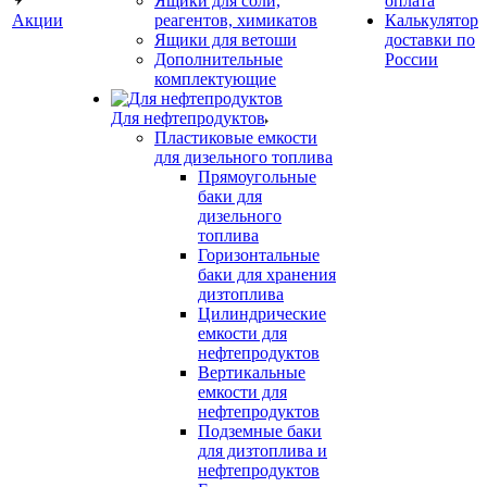
Ящики для соли,
оплата
Акции
реагентов, химикатов
Калькулятор
Ящики для ветоши
доставки по
Дополнительные
России
комплектующие
Для нефтепродуктов
Пластиковые емкости
для дизельного топлива
Прямоугольные
баки для
дизельного
топлива
Горизонтальные
баки для хранения
дизтоплива
Цилиндрические
емкости для
нефтепродуктов
Вертикальные
емкости для
нефтепродуктов
Подземные баки
для дизтоплива и
нефтепродуктов