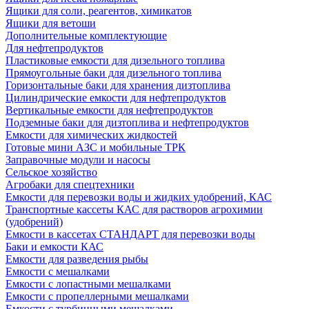
Ящики для соли, реагентов, химикатов
Ящики для ветоши
Дополнительные комплектующие
Для нефтепродуктов
Пластиковые емкости для дизельного топлива
Прямоугольные баки для дизельного топлива
Горизонтальные баки для хранения дизтоплива
Цилиндрические емкости для нефтепродуктов
Вертикальные емкости для нефтепродуктов
Подземные баки для дизтоплива и нефтепродуктов
Емкости для химических жидкостей
Готовые мини АЗС и мобильные ТРК
Заправочные модули и насосы
Сельское хозяйство
Агробаки для спецтехники
Емкости для перевозки воды и жидких удобрений, КАС
Транспортные кассеты КАС для растворов агрохимии
(удобрений)
Емкости в кассетах СТАНДАРТ для перевозки воды
Баки и емкости КАС
Емкости для разведения рыбы
Емкости с мешалками
Емкости с лопастными мешалками
Емкости с пропеллерными мешалками
Емкости с турбинными мешалками