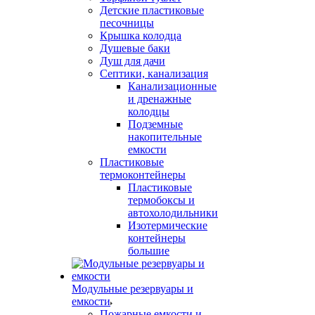
Детские пластиковые
песочницы
Крышка колодца
Душевые баки
Душ для дачи
Септики, канализация
Канализационные
и дренажные
колодцы
Подземные
накопительные
емкости
Пластиковые
термоконтейнеры
Пластиковые
термобоксы и
автохолодильники
Изотермические
контейнеры
большие
Модульные резервуары и
емкости
Пожарные емкости и