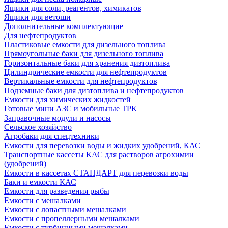
Ящики для соли, реагентов, химикатов
Ящики для ветоши
Дополнительные комплектующие
Для нефтепродуктов
Пластиковые емкости для дизельного топлива
Прямоугольные баки для дизельного топлива
Горизонтальные баки для хранения дизтоплива
Цилиндрические емкости для нефтепродуктов
Вертикальные емкости для нефтепродуктов
Подземные баки для дизтоплива и нефтепродуктов
Емкости для химических жидкостей
Готовые мини АЗС и мобильные ТРК
Заправочные модули и насосы
Сельское хозяйство
Агробаки для спецтехники
Емкости для перевозки воды и жидких удобрений, КАС
Транспортные кассеты КАС для растворов агрохимии
(удобрений)
Емкости в кассетах СТАНДАРТ для перевозки воды
Баки и емкости КАС
Емкости для разведения рыбы
Емкости с мешалками
Емкости с лопастными мешалками
Емкости с пропеллерными мешалками
Емкости с турбинными мешалками