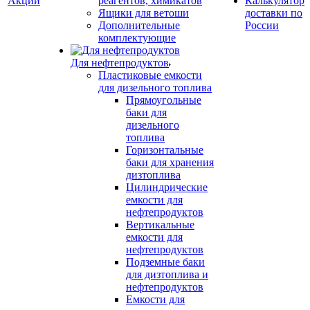
Акции
реагентов, химикатов
Калькулятор
Ящики для ветоши
доставки по
Дополнительные
России
комплектующие
Для нефтепродуктов
Пластиковые емкости
для дизельного топлива
Прямоугольные
баки для
дизельного
топлива
Горизонтальные
баки для хранения
дизтоплива
Цилиндрические
емкости для
нефтепродуктов
Вертикальные
емкости для
нефтепродуктов
Подземные баки
для дизтоплива и
нефтепродуктов
Емкости для