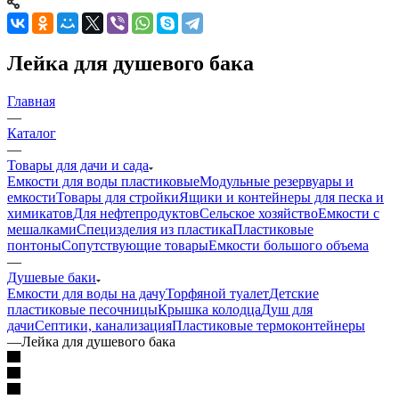
Лейка для душевого бака
Главная
—
Каталог
—
Товары для дачи и сада
Емкости для воды пластиковые
Модульные резервуары и
емкости
Товары для стройки
Ящики и контейнеры для песка и
химикатов
Для нефтепродуктов
Сельское хозяйство
Емкости с
мешалками
Специзделия из пластика
Пластиковые
понтоны
Сопутствующие товары
Емкости большого объема
—
Душевые баки
Емкости для воды на дачу
Торфяной туалет
Детские
пластиковые песочницы
Крышка колодца
Душ для
дачи
Септики, канализация
Пластиковые термоконтейнеры
—
Лейка для душевого бака