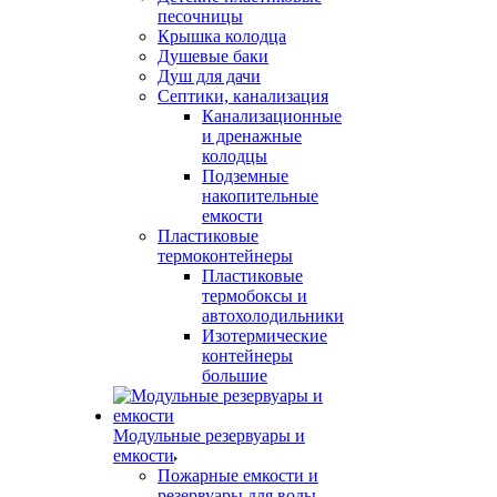
песочницы
Крышка колодца
Душевые баки
Душ для дачи
Септики, канализация
Канализационные
и дренажные
колодцы
Подземные
накопительные
емкости
Пластиковые
термоконтейнеры
Пластиковые
термобоксы и
автохолодильники
Изотермические
контейнеры
большие
Модульные резервуары и
емкости
Пожарные емкости и
резервуары для воды