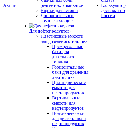
Ящики для соли,
оплата
Акции
реагентов, химикатов
Калькулятор
Ящики для ветоши
доставки по
Дополнительные
России
комплектующие
Для нефтепродуктов
Пластиковые емкости
для дизельного топлива
Прямоугольные
баки для
дизельного
топлива
Горизонтальные
баки для хранения
дизтоплива
Цилиндрические
емкости для
нефтепродуктов
Вертикальные
емкости для
нефтепродуктов
Подземные баки
для дизтоплива и
нефтепродуктов