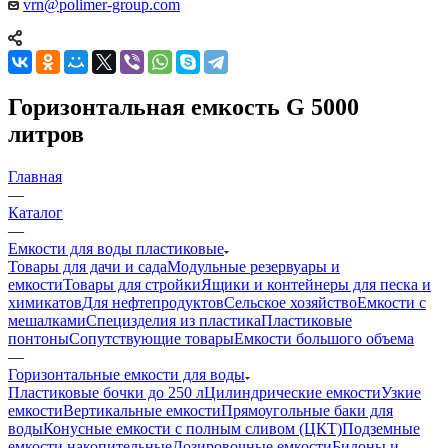
vrn@polimer-group.com
Горизонтальная емкость G 5000
литров
Главная
—
Каталог
—
Емкости для воды пластиковые
Товары для дачи и сада
Модульные резервуары и
емкости
Товары для стройки
Ящики и контейнеры для песка и
химикатов
Для нефтепродуктов
Сельское хозяйство
Емкости с
мешалками
Специзделия из пластика
Пластиковые
понтоны
Сопутствующие товары
Емкости большого объема
—
Горизонтальные емкости для воды
Пластиковые бочки до 250 л
Цилиндрические емкости
Узкие
емкости
Вертикальные емкости
Прямоугольные баки для
воды
Конусные емкости с полным сливом (ЦКТ)
Подземные
емкости накопительные
Дозировочные емкости
Бидоны и