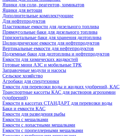
Ящики для соли, реагентов, химикатов
Ящики для ветоши
Дополнительные комплектующие
Для нефтепродуктов
Пластиковые емкости для дизельного топлива
Прямоугольные баки для дизельного топлива
Горизонтальные баки для хранения дизтоплива
Цилиндрические емкости для нефтепродуктов
Вертикальные емкости для нефтепродуктов
Подземные баки для дизтоплива и нефтепродуктов
Емкости для химических жидкостей
Готовые мини АЗС и мобильные ТРК
Заправочные модули и насосы
Сельское хозяйство
Агробаки для спецтехники
Емкости для перевозки воды и жидких удобрений, КАС
Транспортные кассеты КАС для растворов агрохимии
(удобрений)
Емкости в кассетах СТАНДАРТ для перевозки воды
Баки и емкости КАС
Емкости для разведения рыбы
Емкости с мешалками
Емкости с лопастными мешалками
Емкости с пропеллерными мешалками
Емкости с турбинными мешалками