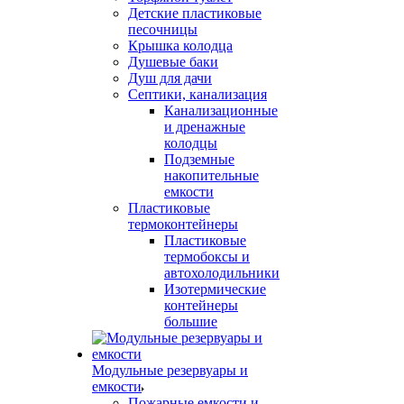
Детские пластиковые
песочницы
Крышка колодца
Душевые баки
Душ для дачи
Септики, канализация
Канализационные
и дренажные
колодцы
Подземные
накопительные
емкости
Пластиковые
термоконтейнеры
Пластиковые
термобоксы и
автохолодильники
Изотермические
контейнеры
большие
Модульные резервуары и
емкости
Пожарные емкости и