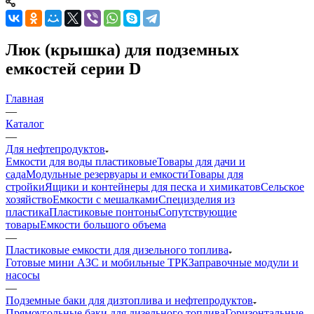
Люк (крышка) для подземных
емкостей серии D
Главная
—
Каталог
—
Для нефтепродуктов
Емкости для воды пластиковые
Товары для дачи и
сада
Модульные резервуары и емкости
Товары для
стройки
Ящики и контейнеры для песка и химикатов
Сельское
хозяйство
Емкости с мешалками
Специзделия из
пластика
Пластиковые понтоны
Сопутствующие
товары
Емкости большого объема
—
Пластиковые емкости для дизельного топлива
Готовые мини АЗС и мобильные ТРК
Заправочные модули и
насосы
—
Подземные баки для дизтоплива и нефтепродуктов
Прямоугольные баки для дизельного топлива
Горизонтальные