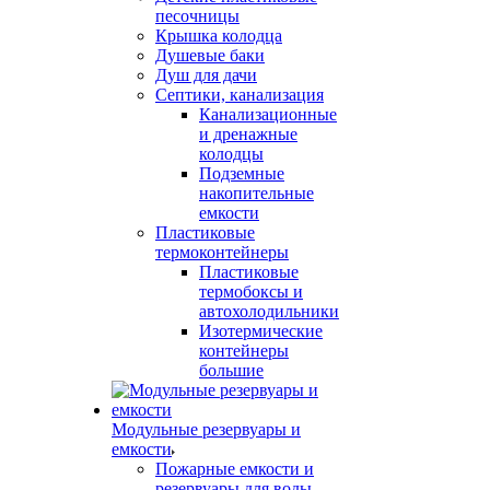
песочницы
Крышка колодца
Душевые баки
Душ для дачи
Септики, канализация
Канализационные
и дренажные
колодцы
Подземные
накопительные
емкости
Пластиковые
термоконтейнеры
Пластиковые
термобоксы и
автохолодильники
Изотермические
контейнеры
большие
Модульные резервуары и
емкости
Пожарные емкости и
резервуары для воды