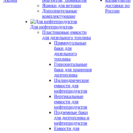
Акции
реагентов, химикатов
Калькулятор
Ящики для ветоши
доставки по
Дополнительные
России
комплектующие
Для нефтепродуктов
Пластиковые емкости
для дизельного топлива
Прямоугольные
баки для
дизельного
топлива
Горизонтальные
баки для хранения
дизтоплива
Цилиндрические
емкости для
нефтепродуктов
Вертикальные
емкости для
нефтепродуктов
Подземные баки
для дизтоплива и
нефтепродуктов
Емкости для