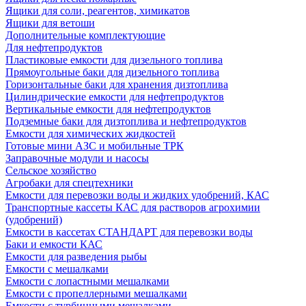
Ящики для соли, реагентов, химикатов
Ящики для ветоши
Дополнительные комплектующие
Для нефтепродуктов
Пластиковые емкости для дизельного топлива
Прямоугольные баки для дизельного топлива
Горизонтальные баки для хранения дизтоплива
Цилиндрические емкости для нефтепродуктов
Вертикальные емкости для нефтепродуктов
Подземные баки для дизтоплива и нефтепродуктов
Емкости для химических жидкостей
Готовые мини АЗС и мобильные ТРК
Заправочные модули и насосы
Сельское хозяйство
Агробаки для спецтехники
Емкости для перевозки воды и жидких удобрений, КАС
Транспортные кассеты КАС для растворов агрохимии
(удобрений)
Емкости в кассетах СТАНДАРТ для перевозки воды
Баки и емкости КАС
Емкости для разведения рыбы
Емкости с мешалками
Емкости с лопастными мешалками
Емкости с пропеллерными мешалками
Емкости с турбинными мешалками